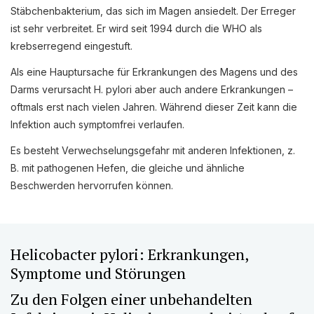
MEDICAL HISTORY
Stäbchenbakterium, das sich im Magen ansiedelt. Der Erreger
ist sehr verbreitet. Er wird seit 1994 durch die WHO als
EINLOGGEN
krebserregend eingestuft.
IMPRESSUM
Als eine Hauptursache für Erkrankungen des Magens und des
ALLGEMEINE GESCHÄFTSBEDINGUNGEN
Darms verursacht H. pylori aber auch andere Erkrankungen –
oftmals erst nach vielen Jahren. Während dieser Zeit kann die
Infektion auch symptomfrei verlaufen.
NORMAMED SERVICE
Es besteht Verwechselungsgefahr mit anderen Infektionen, z.
Ärztehaus Mitte,
In den Ministergärten 1,
B. mit pathogenen Hefen, die gleiche und ähnliche
10117 Berlin
Beschwerden hervorrufen können.
49 30 212 34 36 300
service@normamed.com
Helicobacter pylori: Erkrankungen,
Symptome und Störungen
Zu den Folgen einer unbehandelten