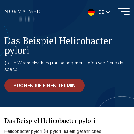
DE
Das Beispiel Helicobacter
HOME
pylori
NEUES ZU SCHLAFSTÖRUNGEN
UNSERE METHODE
(oft in Wechselwirkung mit pathogenen Hefen wie Candida
spec.)
URSACHENMEDIZIN
UNSERE CHECK UPS
BUCHEN SIE EINEN TERMIN
PUBLIKATIONEN
LITERATURDATENBANK MIKROBIOLOGIE
KONTAKTIEREN SIE UNS
Das Beispiel Helicobacter pylori
ANAMNESE
Helicobacter pylori (H. pylori) ist ein gefährliches