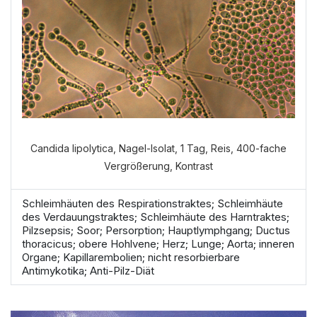
durchführen?
VERDAUUNGSANAMNESE
NORMALE ANAMNESE
Candida lipolytica, Nagel-Isolat, 1 Tag, Reis, 400-fache
Vergrößerung, Kontrast
Schleimhäuten des Respirationstraktes; Schleimhäute
des Verdauungstraktes; Schleimhäute des Harntraktes;
Pilzsepsis; Soor; Persorption; Hauptlymphgang; Ductus
thoracicus; obere Hohlvene; Herz; Lunge; Aorta; inneren
Organe; Kapillarembolien; nicht resorbierbare
Antimykotika; Anti-Pilz-Diät