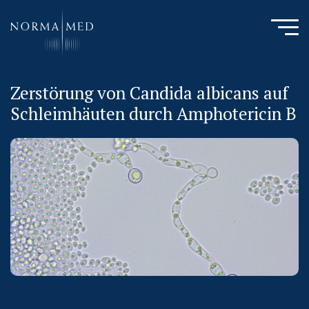
Zerstörung von Candida albicans auf
HOME
Schleimhäuten durch Amphotericin B
NEUES ZU SCHLAFSTÖRUNGEN
UNSERE METHODE
URSACHENMEDIZIN
UNSERE CHECK UPS
PUBLIKATIONEN
LITERATURDATENBANK MIKROBIOLOGIE
KONTAKTIEREN SIE UNS
ANAMNESE