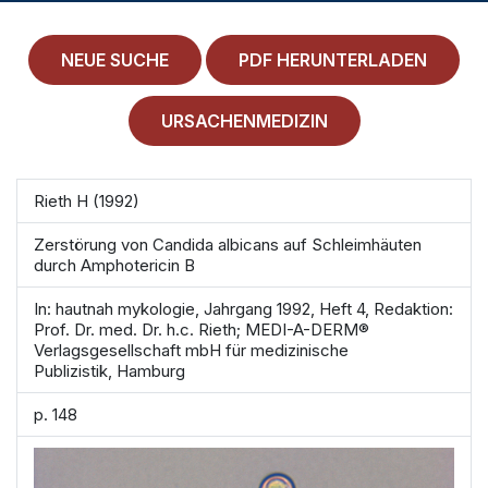
MEDICAL HISTORY
EINLOGGEN
NEUE SUCHE
PDF HERUNTERLADEN
IMPRESSUM
URSACHENMEDIZIN
ALLGEMEINE GESCHÄFTSBEDINGUNGEN
Rieth H (1992)
NORMAMED SERVICE
Zerstörung von Candida albicans auf Schleimhäuten
Ärztehaus Mitte,
In den Ministergärten 1,
durch Amphotericin B
10117 Berlin
In: hautnah mykologie, Jahrgang 1992, Heft 4, Redaktion:
49 30 212 34 36 300
Prof. Dr. med. Dr. h.c. Rieth; MEDI-A-DERM®
Verlagsgesellschaft mbH für medizinische
service@normamed.com
Publizistik, Hamburg
p. 148