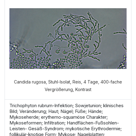
Candida rugosa, Stuhl-Isolat, Reis, 4 Tage, 400-fache
Vergrößerung, Kontrast
Trichophyton rubrum-lnfektion; Sowjetunion; klinisches
Bild; Veränderung; Haut; Nägel; Füße; Hände;
Mykoseherde; erythemo-squamöse Charakter;
Mykoseformen; Infiltration; Handflächen-Fußsohlen-
Leisten- Gesäß-Syndrom; mykotische Erythrodermie;
follikulär-knotige Form; Mykose; Nagelplatten;