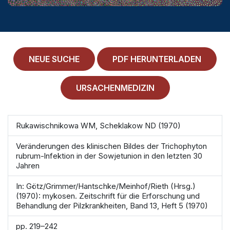
MEDICAL HISTORY
EINLOGGEN
IMPRESSUM
NEUE SUCHE
PDF HERUNTERLADEN
ALLGEMEINE GESCHÄFTSBEDINGUNGEN
URSACHENMEDIZIN
NORMAMED SERVICE
Ärztehaus Mitte,
In den Ministergärten 1,
Rukawischnikowa WM, Scheklakow ND (1970)
10117 Berlin
Veränderungen des klinischen Bildes der Trichophyton
49 30 212 34 36 300
rubrum-lnfektion in der Sowjetunion in den letzten 30
Jahren
service@normamed.com
In: Götz/Grimmer/Hantschke/Meinhof/Rieth (Hrsg.)
(1970): mykosen. Zeitschrift für die Erforschung und
Behandlung der Pilzkrankheiten, Band 13, Heft 5 (1970)
pp. 219–242