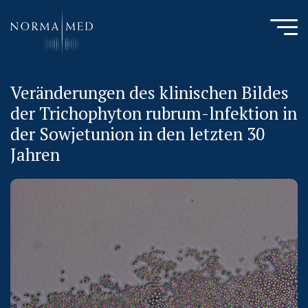
Veränderungen des klinischen Bildes
HOME
der Trichophyton rubrum-lnfektion in
NEUES ZU SCHLAFSTÖRUNGEN
der Sowjetunion in den letzten 30
UNSERE METHODE
Jahren
URSACHENMEDIZIN
UNSERE CHECK UPS
PUBLIKATIONEN
LITERATURDATENBANK MIKROBIOLOGIE
KONTAKTIEREN SIE UNS
ANAMNESE