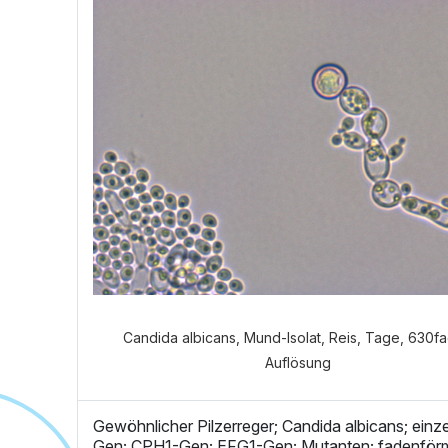
Welch
Candida albicans, Mund-Isolat, Reis, Tage, 630f
Auflösung
Gewöhnlicher Pilzerreger; Candida albicans; ein
Gen; CPH1-Gen; EFG1-Gen; Mutanten; fadenförm