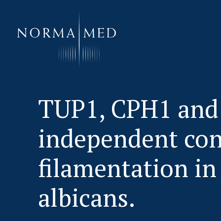
HOME
TUP1, CPH1 and
NEUES ZU SCHLAFSTÖRUNGEN
independent con
UNSERE METHODE
URSACHENMEDIZIN
filamentation i
UNSERE CHECK UPS
albicans.
PUBLIKATIONEN