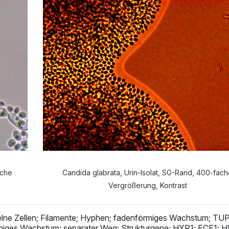
e Anamnese möchten Sie durchf
VERDAUUNGSANAMNESE
NORMALE ANAMNES
ache
Candida glabrata, Urin-Isolat, SG-Rand, 400-fac
Vergrößerung, Kontrast
zelne Zellen; Filamente; Hyphen; fadenförmiges Wachstum; TU
iges Wachstum; separater Weg; Strukturgene; HYR1; ECE1; 