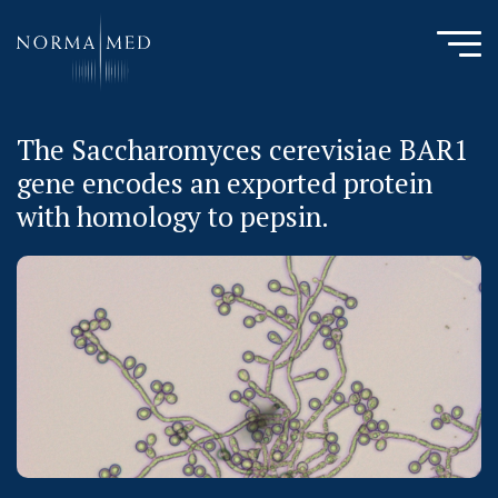
The Saccharomyces cerevisiae BAR1
HOME
gene encodes an exported protein
NEUES ZU SCHLAFSTÖRUNGEN
with homology to pepsin.
UNSERE METHODE
URSACHENMEDIZIN
UNSERE CHECK UPS
PUBLIKATIONEN
LITERATURDATENBANK MIKROBIOLOGIE
KONTAKTIEREN SIE UNS
ANAMNESE