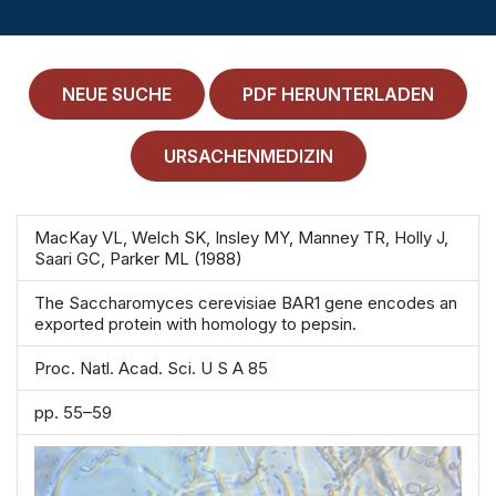
MEDICAL HISTORY
EINLOGGEN
NEUE SUCHE
PDF HERUNTERLADEN
IMPRESSUM
ALLGEMEINE GESCHÄFTSBEDINGUNGEN
URSACHENMEDIZIN
NORMAMED SERVICE
MacKay VL, Welch SK, Insley MY, Manney TR, Holly J,
Saari GC, Parker ML (1988)
Ärztehaus Mitte,
In den Ministergärten 1,
10117 Berlin
The Saccharomyces cerevisiae BAR1 gene encodes an
49 30 212 34 36 300
exported protein with homology to pepsin.
service@normamed.com
Proc. Natl. Acad. Sci. U S A 85
pp. 55–59