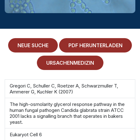
MEDICAL HISTORY
EINLOGGEN
IMPRESSUM
ALLGEMEINE GESCHÄFTSBEDINGUNGEN
NEUE SUCHE
PDF HERUNTERLADEN
NORMAMED SERVICE
URSACHENMEDIZIN
Ärztehaus Mitte,
In den Ministergärten 1,
10117 Berlin
Gregori C, Schuller C, Roetzer A, Schwarzmuller T,
49 30 212 34 36 300
Ammerer G, Kuchler K (2007)
service@normamed.com
The high-osmolarity glycerol response pathway in the
human fungal pathogen Candida glabrata strain ATCC
2001 lacks a signalling branch that operates in bakers
yeast.
Eukaryot Cell 6