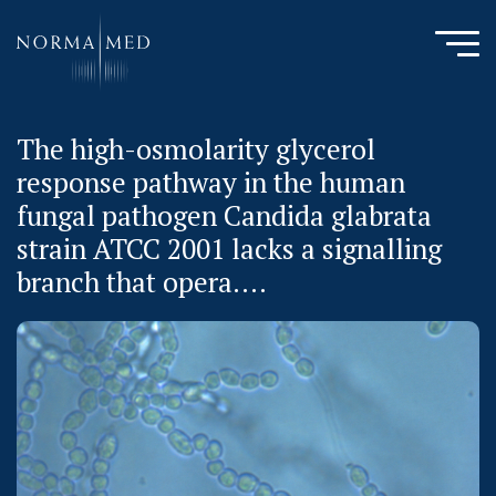
The high-osmolarity glycerol
HOME
response pathway in the human
NEUES ZU SCHLAFSTÖRUNGEN
fungal pathogen Candida glabrata
UNSERE METHODE
strain ATCC 2001 lacks a signalling
URSACHENMEDIZIN
branch that opera....
UNSERE CHECK UPS
PUBLIKATIONEN
LITERATURDATENBANK MIKROBIOLOGIE
KONTAKTIEREN SIE UNS
ANAMNESE