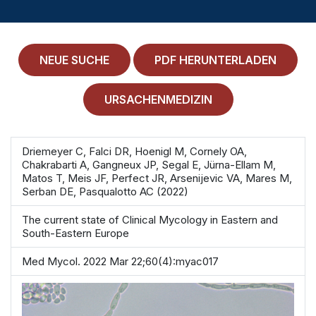
MEDICAL HISTORY
EINLOGGEN
NEUE SUCHE
PDF HERUNTERLADEN
IMPRESSUM
ALLGEMEINE GESCHÄFTSBEDINGUNGEN
URSACHENMEDIZIN
NORMAMED SERVICE
Driemeyer C, Falci DR, Hoenigl M, Cornely OA,
Chakrabarti A, Gangneux JP, Segal E, Jürna-Ellam M,
Ärztehaus Mitte,
In den Ministergärten 1,
Matos T, Meis JF, Perfect JR, Arsenijevic VA, Mares M,
10117 Berlin
Serban DE, Pasqualotto AC (2022)
49 30 212 34 36 300
The current state of Clinical Mycology in Eastern and
service@normamed.com
South-Eastern Europe
Med Mycol. 2022 Mar 22;60(4):myac017