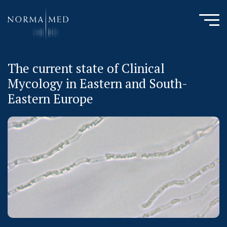
The current state of Clinical
HOME
Mycology in Eastern and South-
NEUES ZU SCHLAFSTÖRUNGEN
Eastern Europe
UNSERE METHODE
URSACHENMEDIZIN
UNSERE CHECK UPS
PUBLIKATIONEN
LITERATURDATENBANK MIKROBIOLOGIE
KONTAKTIEREN SIE UNS
ANAMNESE