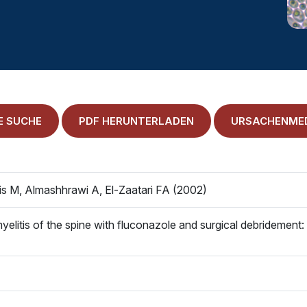
E SUCHE
PDF HERUNTERLADEN
URSACHENMED
kis M, Almashhrawi A, El-Zaatari FA (2002)
elitis of the spine with fluconazole and surgical debridement: