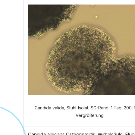
Welch
Candida valida, Stuhl-Isolat, SG-Rand, 1 Tag, 200-
Vergrößerung
Candida albicans Osteomyelitis; Wirbelsäule; Fluc