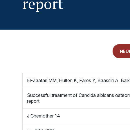
report
LITERATURDATENBANK MIKROBIOLOGIE
KONTAKTIEREN SIE UNS
ANAMNESE
IMPRESSUM
NEU
ALLGEMEINE GESCHÄFTSBEDINGUNGEN
El-Zaatari MM, Hulten K, Fares Y, Baassiri A, Bal
Successful treatment of Candida albicans osteomy
report
J Chemother 14