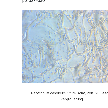
pp. 627–630
Geotrichum candidum, Stuhl-Isolat, Reis, 200-fa
Vergrößerung