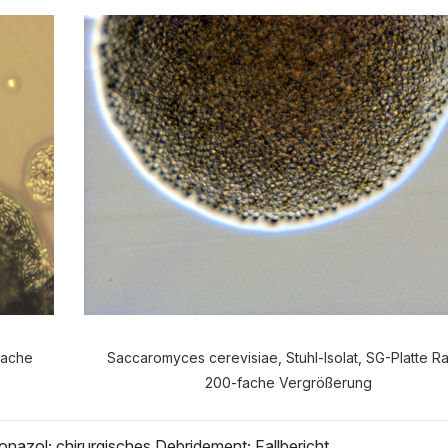
e Anamnese möchten Sie durchf
VERDAUUNGSANAMNESE
NORMALE ANAMNES
fache
Saccaromyces cerevisiae, Stuhl-Isolat, SG-Platte R
200-fache Vergrößerung
onazol; chirurgisches Debridement; Fallbericht