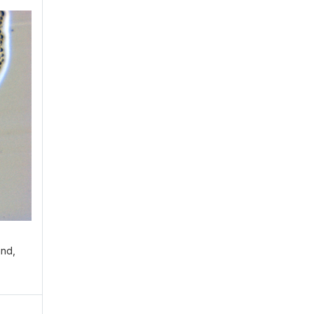
ühren?
E
and,