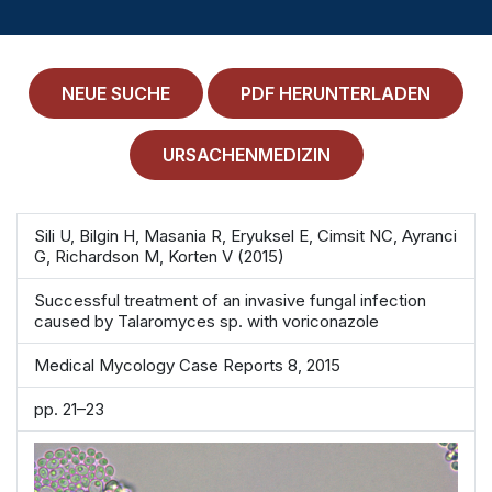
MEDICAL HISTORY
EINLOGGEN
NEUE SUCHE
PDF HERUNTERLADEN
IMPRESSUM
ALLGEMEINE GESCHÄFTSBEDINGUNGEN
URSACHENMEDIZIN
NORMAMED SERVICE
Sili U, Bilgin H, Masania R, Eryuksel E, Cimsit NC, Ayranci
G, Richardson M, Korten V (2015)
Ärztehaus Mitte,
In den Ministergärten 1,
10117 Berlin
Successful treatment of an invasive fungal infection
49 30 212 34 36 300
caused by Talaromyces sp. with voriconazole
service@normamed.com
Medical Mycology Case Reports 8, 2015
pp. 21–23