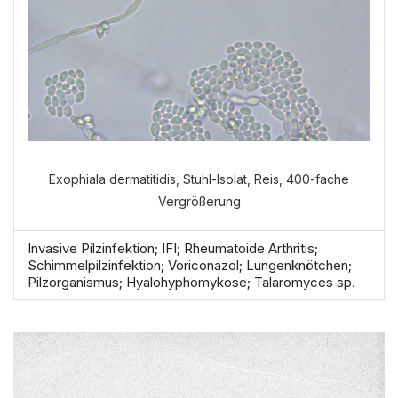
VERDAUUNGSANAMNESE
NORMALE ANAMNESE
Exophiala dermatitidis, Stuhl-Isolat, Reis, 400-fache
Vergrößerung
Invasive Pilzinfektion; IFI; Rheumatoide Arthritis;
Schimmelpilzinfektion; Voriconazol; Lungenknötchen;
Pilzorganismus; Hyalohyphomykose; Talaromyces sp.