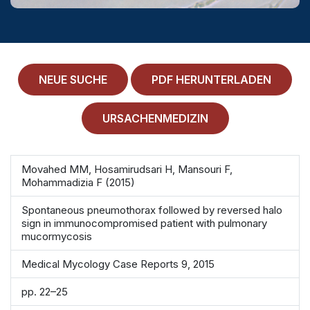
MEDICAL HISTORY
EINLOGGEN
IMPRESSUM
NEUE SUCHE
PDF HERUNTERLADEN
ALLGEMEINE GESCHÄFTSBEDINGUNGEN
URSACHENMEDIZIN
NORMAMED SERVICE
Ärztehaus Mitte,
In den Ministergärten 1,
Movahed MM, Hosamirudsari H, Mansouri F,
10117 Berlin
Mohammadizia F (2015)
49 30 212 34 36 300
Spontaneous pneumothorax followed by reversed halo
sign in immunocompromised patient with pulmonary
service@normamed.com
mucormycosis
Medical Mycology Case Reports 9, 2015
pp. 22–25