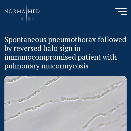
Spontaneous pneumothorax followed
HOME
by reversed halo sign in
NEUES ZU SCHLAFSTÖRUNGEN
immunocompromised patient with
UNSERE METHODE
pulmonary mucormycosis
URSACHENMEDIZIN
UNSERE CHECK UPS
PUBLIKATIONEN
LITERATURDATENBANK MIKROBIOLOGIE
KONTAKTIEREN SIE UNS
ANAMNESE