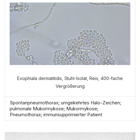
durchführen?
VERDAUUNGSANAMNESE
NORMALE ANAMNESE
Exophiala dermatitidis, Stuhl-Isolat, Reis, 400-fache
Vergrößerung
Spontanpneumothorax; umgekehrtes Halo-Zeichen;
pulmonale Mukormykose; Mukormykose;
Pneumothorax; immunsupprimierter Patient