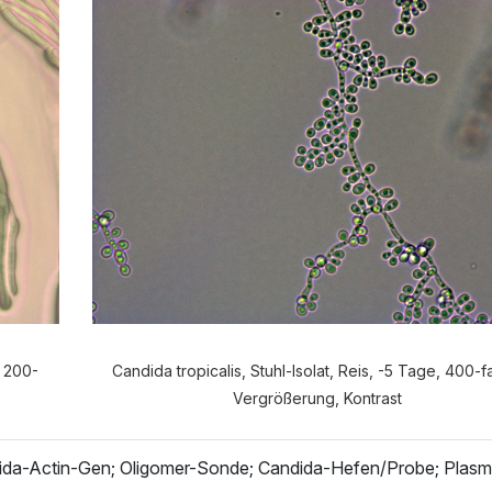
e Anamnese möchten Sie durchf
VERDAUUNGSANAMNESE
NORMALE ANAMNES
, 200-
Candida tropicalis, Stuhl-Isolat, Reis, -5 Tage, 400-
Vergrößerung, Kontrast
da-Actin-Gen; Oligomer-Sonde; Candida-Hefen/Probe; Plas