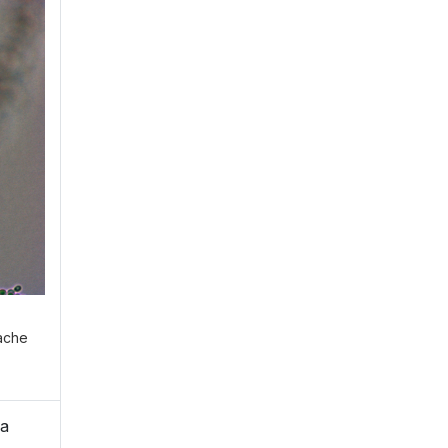
ühren?
E
fache
ma