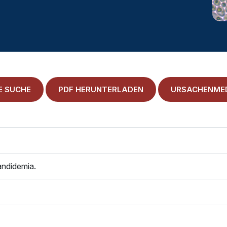
E SUCHE
PDF HERUNTERLADEN
URSACHENMED
andidemia.