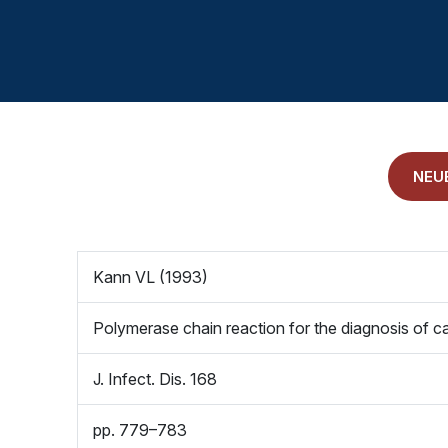
LITERATURDATENBANK MIKROBIOLOGIE
KONTAKTIEREN SIE UNS
ANAMNESE
IMPRESSUM
NEU
ALLGEMEINE GESCHÄFTSBEDINGUNGEN
Kann VL (1993)
Polymerase chain reaction for the diagnosis of c
J. Infect. Dis. 168
pp. 779–783