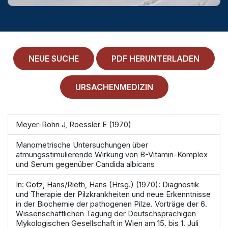
MEDICAL HISTORY
EINLOGGEN
IMPRESSUM
NEUE SUCHE
PDF HERUNTERLADEN
ALLGEMEINE GESCHÄFTSBEDINGUNGEN
URSACHENMEDIZIN
NORMAMED SERVICE
Ärztehaus Mitte,
In den Ministergärten 1,
Meyer-Rohn J, Roessler E (1970)
10117 Berlin
Manometrische Untersuchungen über
49 30 212 34 36 300
atmungsstimulierende Wirkung von B-Vitamin-Komplex
und Serum gegenüber Candida albicans
service@normamed.com
In: Götz, Hans/Rieth, Hans (Hrsg.) (1970): Diagnostik
und Therapie der Pilzkrankheiten und neue Erkenntnisse
in der Biochemie der pathogenen Pilze. Vorträge der 6.
Wissenschaftlichen Tagung der Deutschsprachigen
Mykologischen Gesellschaft in Wien am 15. bis 1. Juli