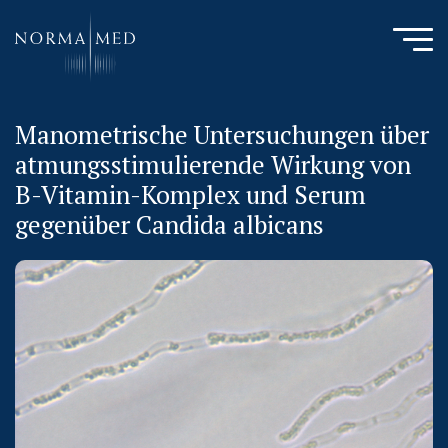
Manometrische Untersuchungen über
HOME
atmungsstimulierende Wirkung von
NEUES ZU SCHLAFSTÖRUNGEN
B-Vitamin-Komplex und Serum
UNSERE METHODE
gegenüber Candida albicans
URSACHENMEDIZIN
UNSERE CHECK UPS
PUBLIKATIONEN
LITERATURDATENBANK MIKROBIOLOGIE
KONTAKTIEREN SIE UNS
ANAMNESE