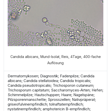
Welche Anamnese möchten Sie
durchführen?
VERDAUUNGSANAMNESE
Candida albicans, Mund-Isolat, Reis, 4Tage, 400-fache
Auflösung
NORMALE ANAMNESE
Dermatomykosen; Diagnostik; Fadenpilze; Candida
albicans; Candida stellatoidea; Candida tropicalis;
Candida pseudotropicalis; Trichosporon cutaneum;
Trichosporum capitatum; Saccharomyces-Arten; Hefen;
Schimmelpilze; Hautschuppen; Haare; Nagelspäne;
Pilzsporenmanschette; Sprosszellen; Nativpräperat;
griseofulvinempfindlich; tolnaftatempfindlich;
nystatinempfindlich; amphotericin B-empfindlich;