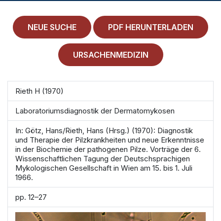
MEDICAL HISTORY
EINLOGGEN
NEUE SUCHE
PDF HERUNTERLADEN
IMPRESSUM
URSACHENMEDIZIN
ALLGEMEINE GESCHÄFTSBEDINGUNGEN
Rieth H (1970)
NORMAMED SERVICE
Laboratoriumsdiagnostik der Dermatomykosen
Ärztehaus Mitte,
In den Ministergärten 1,
10117 Berlin
In: Götz, Hans/Rieth, Hans (Hrsg.) (1970): Diagnostik
und Therapie der Pilzkrankheiten und neue Erkenntnisse
49 30 212 34 36 300
in der Biochemie der pathogenen Pilze. Vorträge der 6.
Wissenschaftlichen Tagung der Deutschsprachigen
service@normamed.com
Mykologischen Gesellschaft in Wien am 15. bis 1. Juli
1966.
pp. 12–27