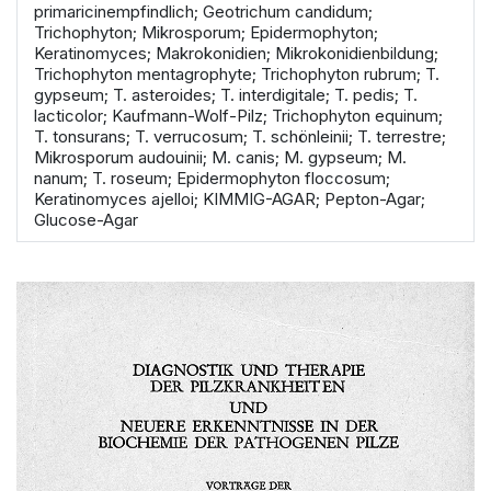
primaricinempfindlich; Geotrichum candidum;
Trichophyton; Mikrosporum; Epidermophyton;
Keratinomyces; Makrokonidien; Mikrokonidienbildung;
Trichophyton mentagrophyte; Trichophyton rubrum; T.
gypseum; T. asteroides; T. interdigitale; T. pedis; T.
lacticolor; Kaufmann-Wolf-Pilz; Trichophyton equinum;
T. tonsurans; T. verrucosum; T. schönleinii; T. terrestre;
Mikrosporum audouinii; M. canis; M. gypseum; M.
nanum; T. roseum; Epidermophyton floccosum;
Keratinomyces ajelloi; KIMMIG-AGAR; Pepton-Agar;
Glucose-Agar