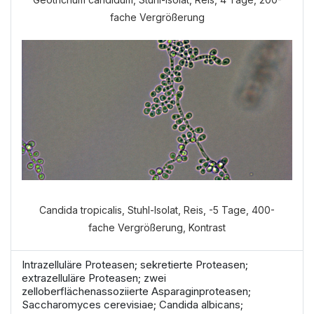
fache Vergrößerung
Welche Anamnese möchten Sie
durchführen?
VERDAUUNGSANAMNESE
NORMALE ANAMNESE
Candida tropicalis, Stuhl-Isolat, Reis, -5 Tage, 400-
fache Vergrößerung, Kontrast
Intrazelluläre Proteasen; sekretierte Proteasen;
extrazelluläre Proteasen; zwei
zelloberflächenassoziierte Asparaginproteasen;
Saccharomyces cerevisiae; Candida albicans;