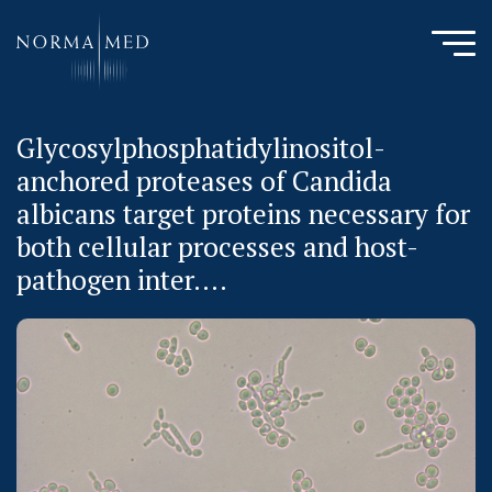
Glycosylphosphatidylinositol-
HOME
anchored proteases of Candida
NEUES ZU SCHLAFSTÖRUNGEN
albicans target proteins necessary for
UNSERE METHODE
both cellular processes and host-
URSACHENMEDIZIN
pathogen inter....
UNSERE CHECK UPS
PUBLIKATIONEN
LITERATURDATENBANK MIKROBIOLOGIE
KONTAKTIEREN SIE UNS
ANAMNESE