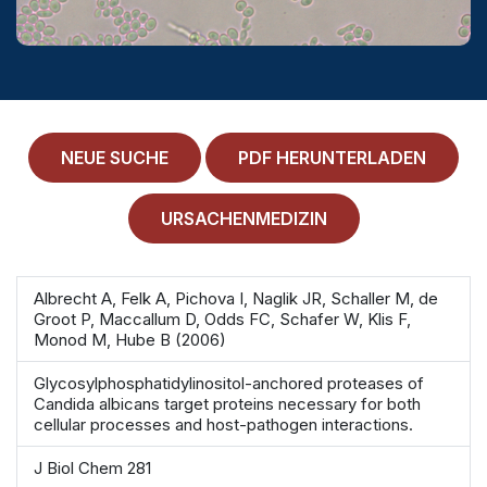
MEDICAL HISTORY
EINLOGGEN
IMPRESSUM
ALLGEMEINE GESCHÄFTSBEDINGUNGEN
NEUE SUCHE
PDF HERUNTERLADEN
NORMAMED SERVICE
URSACHENMEDIZIN
Ärztehaus Mitte,
In den Ministergärten 1,
10117 Berlin
Albrecht A, Felk A, Pichova I, Naglik JR, Schaller M, de
49 30 212 34 36 300
Groot P, Maccallum D, Odds FC, Schafer W, Klis F,
Monod M, Hube B (2006)
service@normamed.com
Glycosylphosphatidylinositol-anchored proteases of
Candida albicans target proteins necessary for both
cellular processes and host-pathogen interactions.
J Biol Chem 281