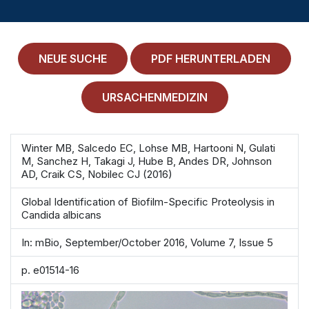
MEDICAL HISTORY
EINLOGGEN
NEUE SUCHE
PDF HERUNTERLADEN
IMPRESSUM
ALLGEMEINE GESCHÄFTSBEDINGUNGEN
URSACHENMEDIZIN
NORMAMED SERVICE
Winter MB, Salcedo EC, Lohse MB, Hartooni N, Gulati
M, Sanchez H, Takagi J, Hube B, Andes DR, Johnson
Ärztehaus Mitte,
In den Ministergärten 1,
AD, Craik CS, Nobilec CJ (2016)
10117 Berlin
49 30 212 34 36 300
Global Identification of Biofilm-Specific Proteolysis in
Candida albicans
service@normamed.com
In: mBio, September/October 2016, Volume 7, Issue 5
p. e01514-16