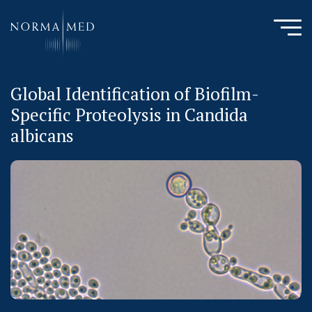
Global Identification of Biofilm-
HOME
Specific Proteolysis in Candida
NEUES ZU SCHLAFSTÖRUNGEN
albicans
UNSERE METHODE
URSACHENMEDIZIN
UNSERE CHECK UPS
PUBLIKATIONEN
LITERATURDATENBANK MIKROBIOLOGIE
KONTAKTIEREN SIE UNS
ANAMNESE