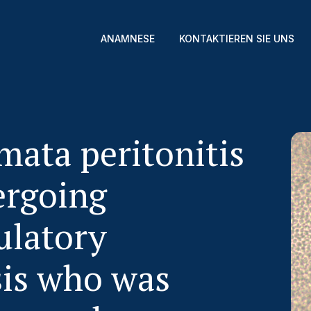
ANAMNESE
KONTAKTIEREN SIE UNS
mata peritonitis
ergoing
ulatory
sis who was