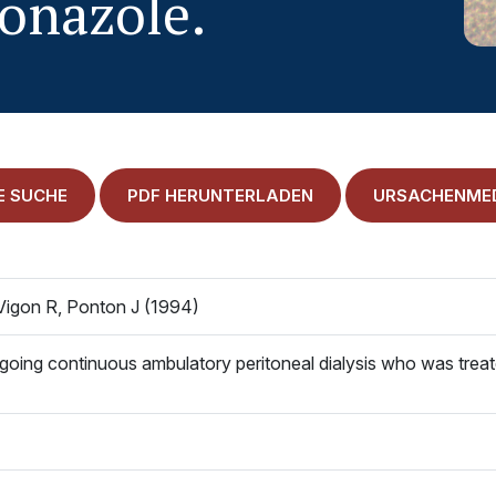
conazole.
E SUCHE
PDF HERUNTERLADEN
URSACHENMED
-Vigon R, Ponton J (1994)
ergoing continuous ambulatory peritoneal dialysis who was trea