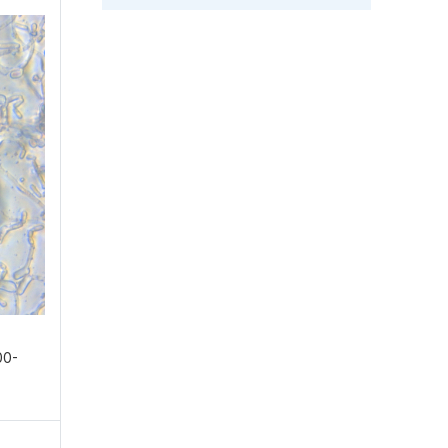
ühren?
E
00-