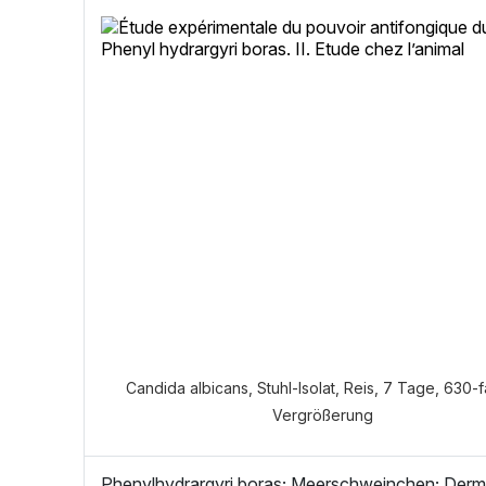
Welch
Candida albicans, Stuhl-Isolat, Reis, 7 Tage, 630-
Vergrößerung
Phenylhydrargyri boras; Meerschweinchen; Derm