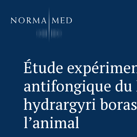
HOME
Étude expérimen
NEUES ZU SCHLAFSTÖRUNGEN
antifongique du
UNSERE METHODE
URSACHENMEDIZIN
hydrargyri boras
UNSERE CHECK UPS
l’animal
PUBLIKATIONEN