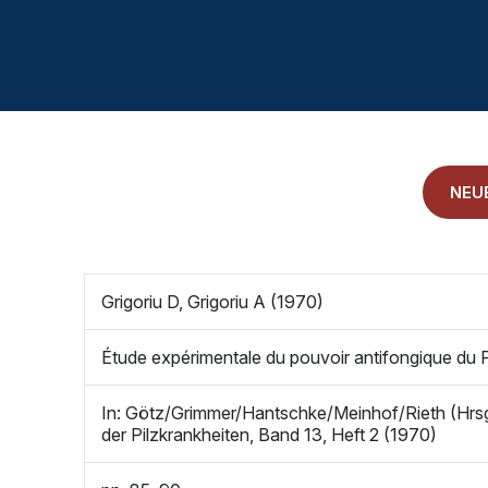
LITERATURDATENBANK MIKROBIOLOGIE
KONTAKTIEREN SIE UNS
ANAMNESE
IMPRESSUM
NEU
ALLGEMEINE GESCHÄFTSBEDINGUNGEN
Grigoriu D, Grigoriu A (1970)
Étude expérimentale du pouvoir antifongique du Ph
In: Götz/Grimmer/Hantschke/Meinhof/Rieth (Hrsg.
der Pilzkrankheiten, Band 13, Heft 2 (1970)