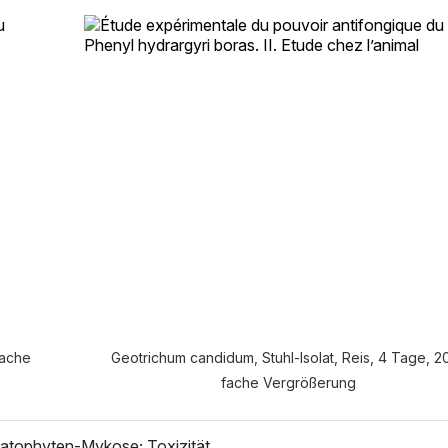
e Anamnese möchten Sie durchf
VERDAUUNGSANAMNESE
NORMALE ANAMNES
fache
Geotrichum candidum, Stuhl-Isolat, Reis, 4 Tage, 2
fache Vergrößerung
atophyten-Mykose; Toxizität