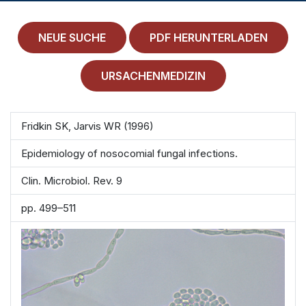
MEDICAL HISTORY
EINLOGGEN
NEUE SUCHE
PDF HERUNTERLADEN
IMPRESSUM
URSACHENMEDIZIN
ALLGEMEINE GESCHÄFTSBEDINGUNGEN
Fridkin SK, Jarvis WR (1996)
NORMAMED SERVICE
Epidemiology of nosocomial fungal infections.
Ärztehaus Mitte,
In den Ministergärten 1,
10117 Berlin
Clin. Microbiol. Rev. 9
49 30 212 34 36 300
pp. 499–511
service@normamed.com