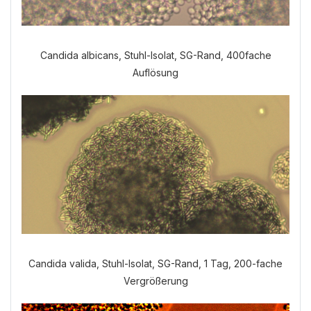
Candida albicans, Stuhl-Isolat, SG-Rand, 400fache
Welche Anamnese möchten Sie
Auflösung
durchführen?
VERDAUUNGSANAMNESE
NORMALE ANAMNESE
Candida valida, Stuhl-Isolat, SG-Rand, 1 Tag, 200-fache
Vergrößerung