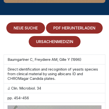
MEDICAL HISTORY
EINLOGGEN
IMPRESSUM
NEUE SUCHE
PDF HERUNTERLADEN
ALLGEMEINE GESCHÄFTSBEDINGUNGEN
URSACHENMEDIZIN
NORMAMED SERVICE
Ärztehaus Mitte,
In den Ministergärten 1,
Baumgartner C, Freydiere AM, Gille Y (1996)
10117 Berlin
Direct identification and recognition of yeasts species
49 30 212 34 36 300
from clinical material by using albicans ID and
CHROMagar Candida plates.
service@normamed.com
J. Clin. Microbiol. 34
pp. 454–456