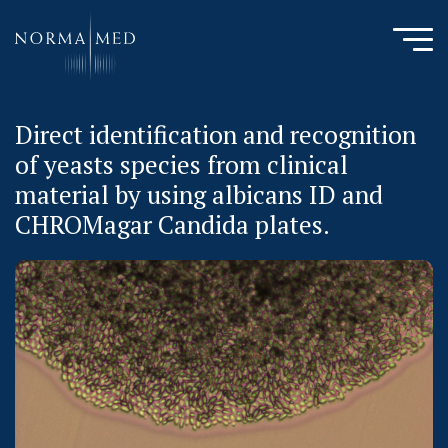
Direct identification and recognition
HOME
of yeasts species from clinical
NEUES ZU SCHLAFSTÖRUNGEN
material by using albicans ID and
UNSERE METHODE
CHROMagar Candida plates.
URSACHENMEDIZIN
UNSERE CHECK UPS
PUBLIKATIONEN
LITERATURDATENBANK MIKROBIOLOGIE
KONTAKTIEREN SIE UNS
ANAMNESE