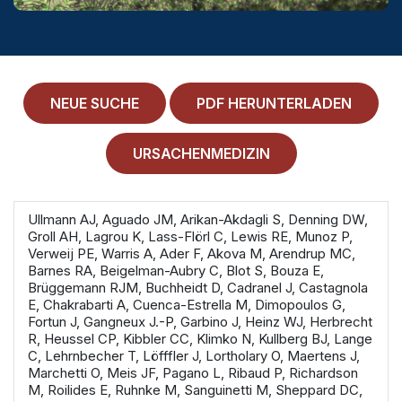
MEDICAL HISTORY
EINLOGGEN
IMPRESSUM
NEUE SUCHE
PDF HERUNTERLADEN
ALLGEMEINE GESCHÄFTSBEDINGUNGEN
URSACHENMEDIZIN
NORMAMED SERVICE
Ärztehaus Mitte,
In den Ministergärten 1,
Ullmann AJ, Aguado JM, Arikan-Akdagli S, Denning DW,
10117 Berlin
Groll AH, Lagrou K, Lass-Flörl C, Lewis RE, Munoz P,
Verweij PE, Warris A, Ader F, Akova M, Arendrup MC,
49 30 212 34 36 300
Barnes RA, Beigelman-Aubry C, Blot S, Bouza E,
Brüggemann RJM, Buchheidt D, Cadranel J, Castagnola
service@normamed.com
E, Chakrabarti A, Cuenca-Estrella M, Dimopoulos G,
Fortun J, Gangneux J.-P, Garbino J, Heinz WJ, Herbrecht
R, Heussel CP, Kibbler CC, Klimko N, Kullberg BJ, Lange
C, Lehrnbecher T, Löfffler J, Lortholary O, Maertens J,
Marchetti O, Meis JF, Pagano L, Ribaud P, Richardson
M, Roilides E, Ruhnke M, Sanguinetti M, Sheppard DC,