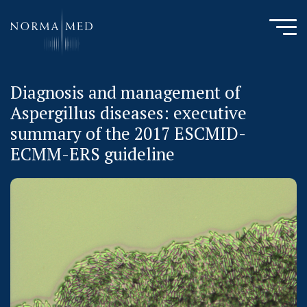
Diagnosis and management of
HOME
Aspergillus diseases: executive
NEUES ZU SCHLAFSTÖRUNGEN
summary of the 2017 ESCMID-
UNSERE METHODE
ECMM-ERS guideline
URSACHENMEDIZIN
UNSERE CHECK UPS
PUBLIKATIONEN
LITERATURDATENBANK MIKROBIOLOGIE
KONTAKTIEREN SIE UNS
ANAMNESE