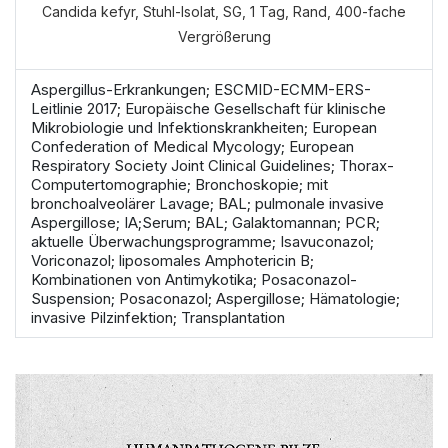
Candida kefyr, Stuhl-Isolat, SG, 1 Tag, Rand, 400-fache
Vergrößerung
Aspergillus-Erkrankungen; ESCMID-ECMM-ERS-
Leitlinie 2017; Europäische Gesellschaft für klinische
Mikrobiologie und Infektionskrankheiten; European
Confederation of Medical Mycology; European
Respiratory Society Joint Clinical Guidelines; Thorax-
Computertomographie; Bronchoskopie; mit
bronchoalveolärer Lavage; BAL; pulmonale invasive
Aspergillose; IA;Serum; BAL; Galaktomannan; PCR;
aktuelle Überwachungsprogramme; Isavuconazol;
Voriconazol; liposomales Amphotericin B;
Kombinationen von Antimykotika; Posaconazol-
Suspension; Posaconazol; Aspergillose; Hämatologie;
invasive Pilzinfektion; Transplantation