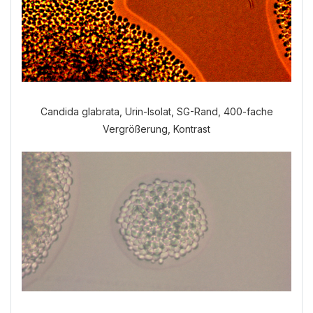
Candida glabrata, Urin-Isolat, SG-Rand, 400-fache
Welche Anamnese möchten Sie
Vergrößerung, Kontrast
durchführen?
VERDAUUNGSANAMNESE
NORMALE ANAMNESE