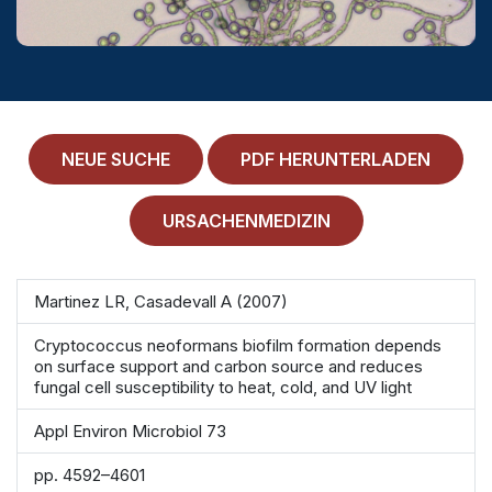
MEDICAL HISTORY
EINLOGGEN
IMPRESSUM
ALLGEMEINE GESCHÄFTSBEDINGUNGEN
NEUE SUCHE
PDF HERUNTERLADEN
NORMAMED SERVICE
URSACHENMEDIZIN
Ärztehaus Mitte,
In den Ministergärten 1,
10117 Berlin
Martinez LR, Casadevall A (2007)
49 30 212 34 36 300
Cryptococcus neoformans biofilm formation depends
service@normamed.com
on surface support and carbon source and reduces
fungal cell susceptibility to heat, cold, and UV light
Appl Environ Microbiol 73
pp. 4592–4601