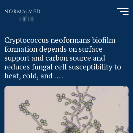
Cryptococcus neoformans biofilm
HOME
formation depends on surface
NEUES ZU SCHLAFSTÖRUNGEN
support and carbon source and
UNSERE METHODE
reduces fungal cell susceptibility to
URSACHENMEDIZIN
heat, cold, and ....
UNSERE CHECK UPS
PUBLIKATIONEN
LITERATURDATENBANK MIKROBIOLOGIE
KONTAKTIEREN SIE UNS
ANAMNESE