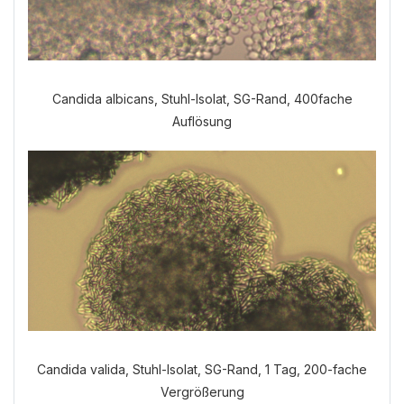
Welche Anamnese möchten Sie
Candida albicans, Stuhl-Isolat, SG-Rand, 400fache
durchführen?
Auflösung
VERDAUUNGSANAMNESE
NORMALE ANAMNESE
Candida valida, Stuhl-Isolat, SG-Rand, 1 Tag, 200-fache
Vergrößerung