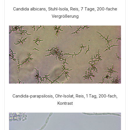
Candida albicans, Stuhl-Isola, Reis, 7 Tage, 200-fache
Vergrößerung
Welche Anamnese möchten Sie
durchführen?
VERDAUUNGSANAMNESE
NORMALE ANAMNESE
Candida-parapsilosis, Ohr-Isolat, Reis, 1 Tag, 200-fach,
Kontrast