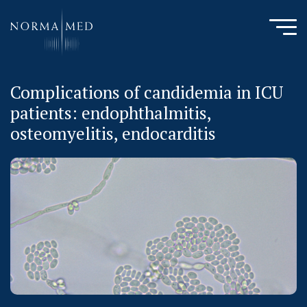
Complications of candidemia in ICU
HOME
patients: endophthalmitis,
NEUES ZU SCHLAFSTÖRUNGEN
osteomyelitis, endocarditis
UNSERE METHODE
URSACHENMEDIZIN
UNSERE CHECK UPS
PUBLIKATIONEN
LITERATURDATENBANK MIKROBIOLOGIE
KONTAKTIEREN SIE UNS
ANAMNESE