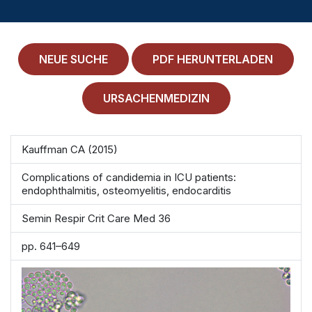
MEDICAL HISTORY
EINLOGGEN
NEUE SUCHE
PDF HERUNTERLADEN
IMPRESSUM
ALLGEMEINE GESCHÄFTSBEDINGUNGEN
URSACHENMEDIZIN
NORMAMED SERVICE
Kauffman CA (2015)
Ärztehaus Mitte,
In den Ministergärten 1,
10117 Berlin
Complications of candidemia in ICU patients:
endophthalmitis, osteomyelitis, endocarditis
49 30 212 34 36 300
Semin Respir Crit Care Med 36
service@normamed.com
pp. 641–649