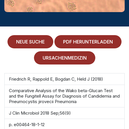
MEDICAL HISTORY
EINLOGGEN
IMPRESSUM
ALLGEMEINE GESCHÄFTSBEDINGUNGEN
NEUE SUCHE
PDF HERUNTERLADEN
NORMAMED SERVICE
URSACHENMEDIZIN
Ärztehaus Mitte,
In den Ministergärten 1,
10117 Berlin
Friedrich R, Rappold E, Bogdan C, Held J (2018)
49 30 212 34 36 300
Comparative Analysis of the Wako beta-Glucan Test
service@normamed.com
and the Fungitell Assay for Diagnosis of Candidemia and
Pneumocystis jirovecii Pneumonia
J Clin Microbiol 2018 Sep;56(9)
p. e00464-18-1-12