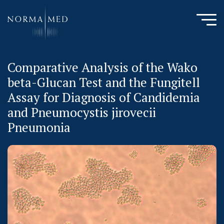
Comparative Analysis of the Wako
HOME
beta-Glucan Test and the Fungitell
NEUES ZU SCHLAFSTÖRUNGEN
Assay for Diagnosis of Candidemia
UNSERE METHODE
and Pneumocystis jirovecii
URSACHENMEDIZIN
Pneumonia
UNSERE CHECK UPS
PUBLIKATIONEN
LITERATURDATENBANK MIKROBIOLOGIE
KONTAKTIEREN SIE UNS
ANAMNESE