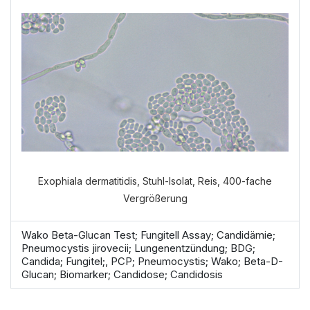
durchführen?
VERDAUUNGSANAMNESE
NORMALE ANAMNESE
Exophiala dermatitidis, Stuhl-Isolat, Reis, 400-fache
Vergrößerung
Wako Beta-Glucan Test; Fungitell Assay; Candidämie;
Pneumocystis jirovecii; Lungenentzündung; BDG;
Candida; Fungitel;, PCP; Pneumocystis; Wako; Beta-D-
Glucan; Biomarker; Candidose; Candidosis