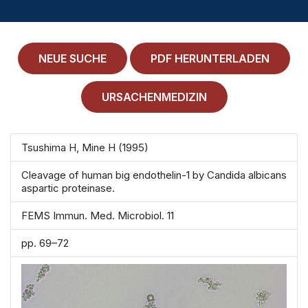
MEDICAL HISTORY
EINLOGGEN
NEUE SUCHE
PDF HERUNTERLADEN
IMPRESSUM
ALLGEMEINE GESCHÄFTSBEDINGUNGEN
URSACHENMEDIZIN
NORMAMED SERVICE
Tsushima H, Mine H (1995)
Ärztehaus Mitte,
In den Ministergärten 1,
10117 Berlin
Cleavage of human big endothelin-1 by Candida albicans
aspartic proteinase.
49 30 212 34 36 300
FEMS Immun. Med. Microbiol. 11
service@normamed.com
pp. 69–72