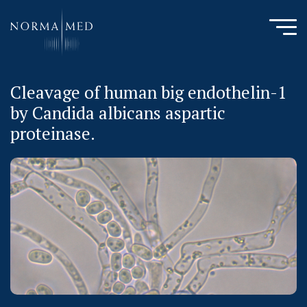
Cleavage of human big endothelin-1
HOME
by Candida albicans aspartic
NEUES ZU SCHLAFSTÖRUNGEN
proteinase.
UNSERE METHODE
URSACHENMEDIZIN
UNSERE CHECK UPS
PUBLIKATIONEN
LITERATURDATENBANK MIKROBIOLOGIE
KONTAKTIEREN SIE UNS
ANAMNESE