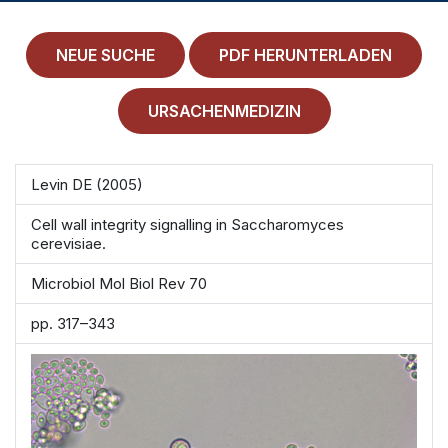
MEDICAL HISTORY
EINLOGGEN
NEUE SUCHE
PDF HERUNTERLADEN
IMPRESSUM
URSACHENMEDIZIN
ALLGEMEINE GESCHÄFTSBEDINGUNGEN
Levin DE (2005)
NORMAMED SERVICE
Cell wall integrity signalling in Saccharomyces
Ärztehaus Mitte,
In den Ministergärten 1,
cerevisiae.
10117 Berlin
Microbiol Mol Biol Rev 70
49 30 212 34 36 300
pp. 317–343
service@normamed.com