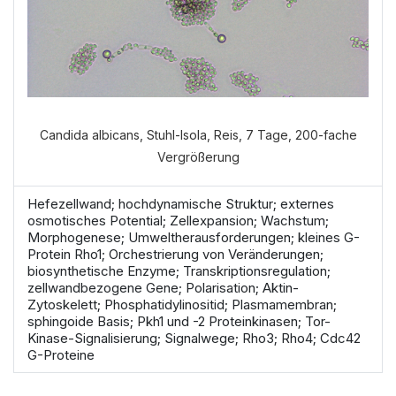
Candida albicans, Stuhl-Isola, Reis, 7 Tage, 200-fache
Vergrößerung
Hefezellwand; hochdynamische Struktur; externes
osmotisches Potential; Zellexpansion; Wachstum;
Morphogenese; Umweltherausforderungen; kleines G-
Protein Rho1; Orchestrierung von Veränderungen;
biosynthetische Enzyme; Transkriptionsregulation;
zellwandbezogene Gene; Polarisation; Aktin-
Zytoskelett; Phosphatidylinositid; Plasmamembran;
sphingoide Basis; Pkh1 und -2 Proteinkinasen; Tor-
Kinase-Signalisierung; Signalwege; Rho3; Rho4; Cdc42
G-Proteine