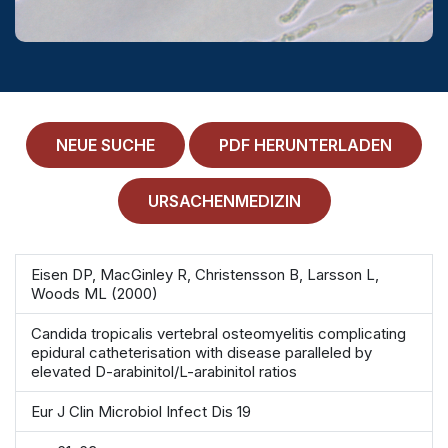
MEDICAL HISTORY
EINLOGGEN
IMPRESSUM
ALLGEMEINE GESCHÄFTSBEDINGUNGEN
NEUE SUCHE
PDF HERUNTERLADEN
NORMAMED SERVICE
URSACHENMEDIZIN
Ärztehaus Mitte,
In den Ministergärten 1,
10117 Berlin
Eisen DP, MacGinley R, Christensson B, Larsson L,
49 30 212 34 36 300
Woods ML (2000)
service@normamed.com
Candida tropicalis vertebral osteomyelitis complicating
epidural catheterisation with disease paralleled by
elevated D-arabinitol/L-arabinitol ratios
Eur J Clin Microbiol Infect Dis 19