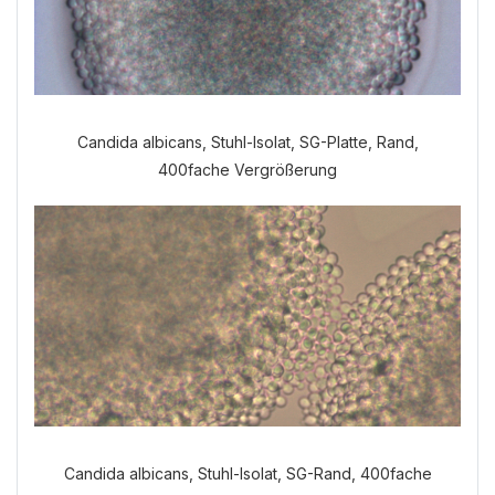
Welche Anamnese möchten Sie
Candida albicans, Stuhl-Isolat, SG-Platte, Rand,
durchführen?
400fache Vergrößerung
VERDAUUNGSANAMNESE
NORMALE ANAMNESE
Candida albicans, Stuhl-Isolat, SG-Rand, 400fache