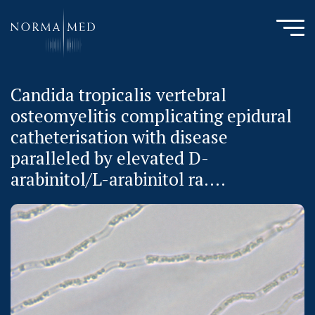
Candida tropicalis vertebral
HOME
osteomyelitis complicating epidural
NEUES ZU SCHLAFSTÖRUNGEN
catheterisation with disease
UNSERE METHODE
paralleled by elevated D-
URSACHENMEDIZIN
arabinitol/L-arabinitol ra....
UNSERE CHECK UPS
PUBLIKATIONEN
LITERATURDATENBANK MIKROBIOLOGIE
KONTAKTIEREN SIE UNS
ANAMNESE