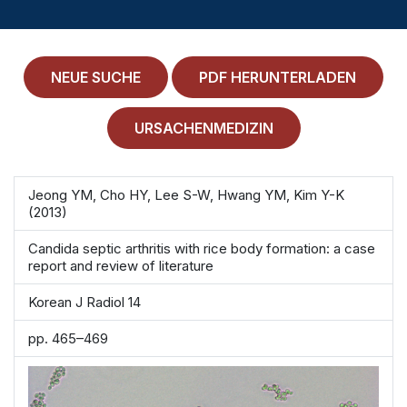
MEDICAL HISTORY
EINLOGGEN
NEUE SUCHE
PDF HERUNTERLADEN
IMPRESSUM
ALLGEMEINE GESCHÄFTSBEDINGUNGEN
URSACHENMEDIZIN
NORMAMED SERVICE
Jeong YM, Cho HY, Lee S-W, Hwang YM, Kim Y-K
(2013)
Ärztehaus Mitte,
In den Ministergärten 1,
10117 Berlin
Candida septic arthritis with rice body formation: a case
49 30 212 34 36 300
report and review of literature
service@normamed.com
Korean J Radiol 14
pp. 465–469