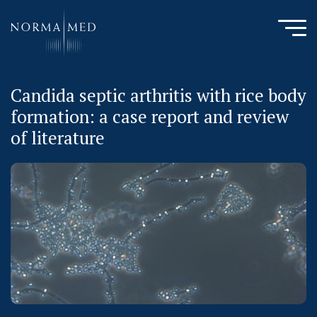
Candida septic arthritis with rice body
HOME
formation: a case report and review
NEUES ZU SCHLAFSTÖRUNGEN
of literature
UNSERE METHODE
URSACHENMEDIZIN
UNSERE CHECK UPS
PUBLIKATIONEN
LITERATURDATENBANK MIKROBIOLOGIE
KONTAKTIEREN SIE UNS
ANAMNESE