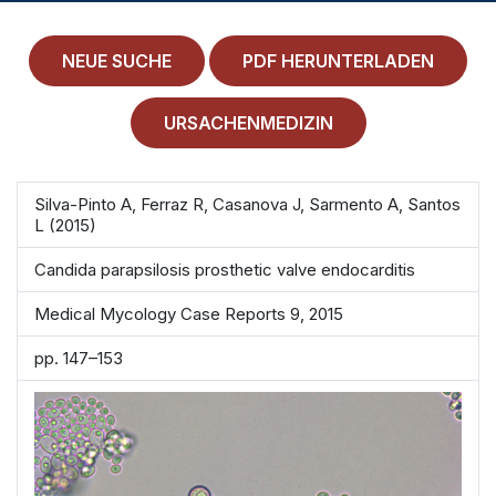
MEDICAL HISTORY
EINLOGGEN
NEUE SUCHE
PDF HERUNTERLADEN
IMPRESSUM
URSACHENMEDIZIN
ALLGEMEINE GESCHÄFTSBEDINGUNGEN
Silva-Pinto A, Ferraz R, Casanova J, Sarmento A, Santos
NORMAMED SERVICE
L (2015)
Ärztehaus Mitte,
In den Ministergärten 1,
Candida parapsilosis prosthetic valve endocarditis
10117 Berlin
Medical Mycology Case Reports 9, 2015
49 30 212 34 36 300
pp. 147–153
service@normamed.com