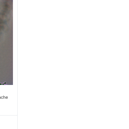
ühren?
E
fache