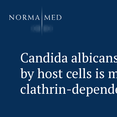
HOME
Candida albicans
NEUES ZU SCHLAFSTÖRUNGEN
by host cells is 
UNSERE METHODE
URSACHENMEDIZIN
clathrin-depen
UNSERE CHECK UPS
PUBLIKATIONEN