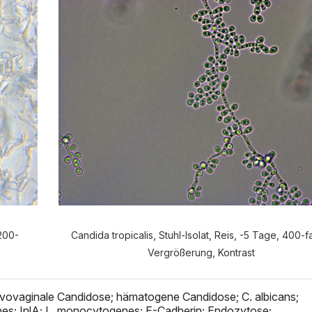
e Anamnese möchten Sie durchf
VERDAUUNGSANAMNESE
NORMALE ANAMNES
 200-
Candida tropicalis, Stuhl-Isolat, Reis, -5 Tage, 400-
Vergrößerung, Kontrast
lvovaginale Candidose; hämatogene Candidose; C. albicans;
es; InlA; L. monocytogenes; E-Cadherin; Endozytose;