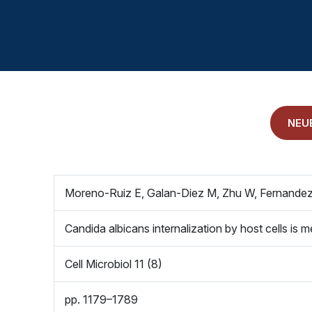
LITERATURDATENBANK MIKROBIOLOGIE
KONTAKTIEREN SIE UNS
ANAMNESE
IMPRESSUM
NEU
ALLGEMEINE GESCHÄFTSBEDINGUNGEN
Moreno-Ruiz E, Galan-Diez M, Zhu W, Fernandez-
Candida albicans internalization by host cells is
Cell Microbiol 11 (8)
pp. 1179–1789