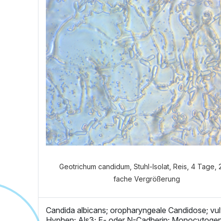
Welch
Geotrichum candidum, Stuhl-Isolat, Reis, 4 Tage,
fache Vergrößerung
Candida albicans; oropharyngeale Candidose; vu
Hyphen; Als3; E- oder N-Cadherin; Monocytogen