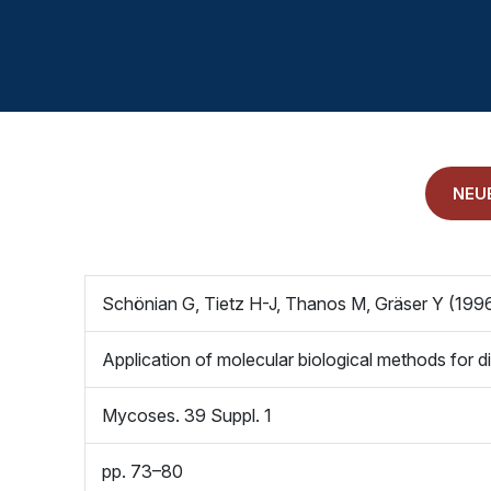
LITERATURDATENBANK MIKROBIOLOGIE
KONTAKTIEREN SIE UNS
ANAMNESE
IMPRESSUM
NEU
ALLGEMEINE GESCHÄFTSBEDINGUNGEN
Schönian G, Tietz H-J, Thanos M, Gräser Y (199
Application of molecular biological methods for 
Mycoses. 39 Suppl. 1
pp. 73–80