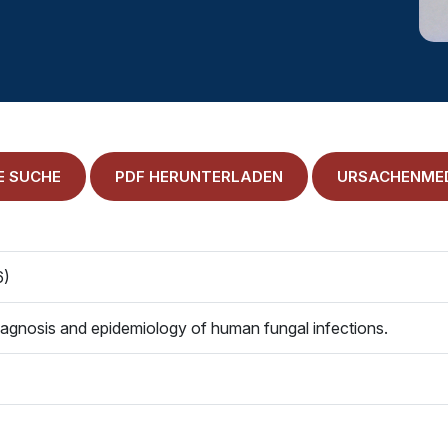
E SUCHE
PDF HERUNTERLADEN
URSACHENMED
6)
diagnosis and epidemiology of human fungal infections.