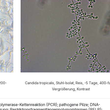
e Anamnese möchten Sie durchf
VERDAUUNGSANAMNESE
NORMALE ANAMNES
 200-
Candida tropicalis, Stuhl-Isolat, Reis, -5 Tage, 400-
Vergrößerung, Kontrast
lymerase-Kettenreaktion (PCR); pathogene Pilze; DNA-
rung; Restriktionsfragmentlängenpolymorphismen (RFLP);