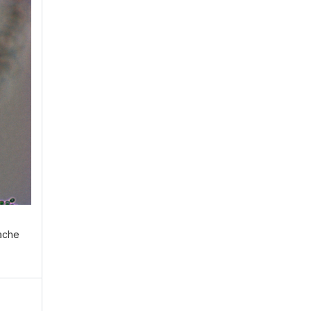
ühren?
E
fache