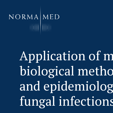
HOME
Application of m
NEUES ZU SCHLAFSTÖRUNGEN
biological metho
UNSERE METHODE
URSACHENMEDIZIN
and epidemiolo
UNSERE CHECK UPS
fungal infection
PUBLIKATIONEN